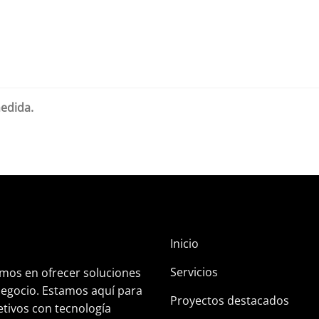
medida.
Inicio
Servicios
amos en ofrecer soluciones
negocio. Estamos aquí para
Proyectos destacados
etivos con tecnología