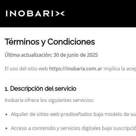
Saltar
al
contenido
Términos y Condiciones
Última actualización: 30 de junio de 2025
El uso del sitio web
https://inobarix.com.ar
implica la ace
1. Descripción del servicio
Inobarix ofrece los siguientes servicios:
Alquiler de sitios web prediseñados bajo modelo de su
Acceso a contenido y servicios digitales bajo suscripci