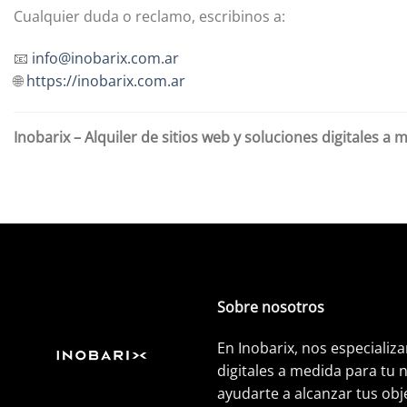
Cualquier duda o reclamo, escribinos a:
📧
info@inobarix.com.ar
🌐
https://inobarix.com.ar
Inobarix – Alquiler de sitios web y soluciones digitales a 
Sobre nosotros
En Inobarix, nos especializ
digitales a medida para tu 
ayudarte a alcanzar tus obj